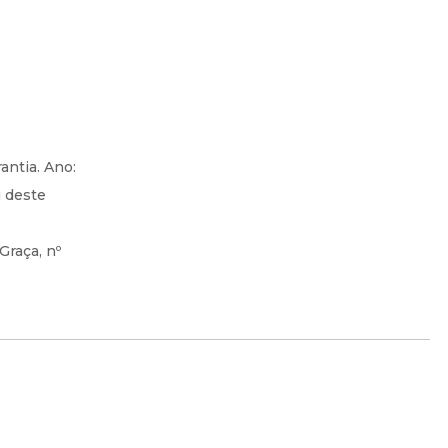
ntia. Ano:
u deste
Graça, nº