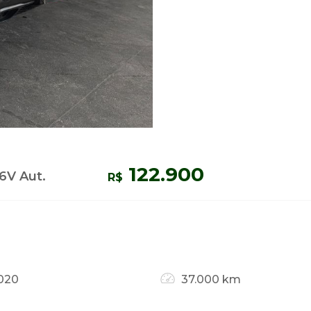
122.900
6V Aut.
R$
020
37.000 km