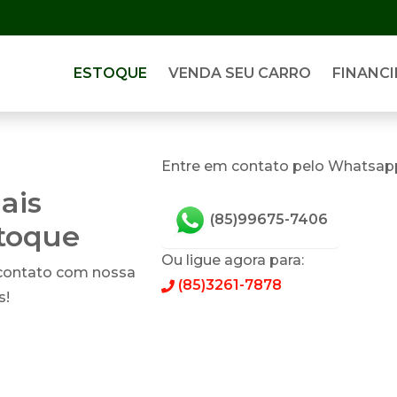
ESTOQUE
VENDA SEU CARRO
FINANCI
p
Entre em contato pelo Whatsap
ais
(85)99675-7406
stoque
Ou ligue agora para:
 contato com nossa
(85)3261-7878
s!