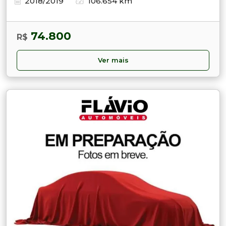
2018/2019
106.654 km
74.800
R$
Ver mais