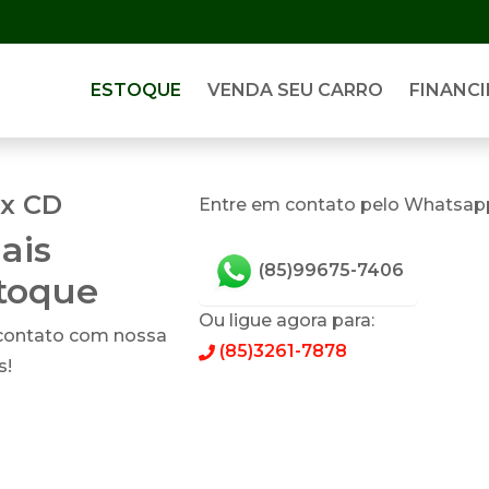
ESTOQUE
VENDA SEU CARRO
FINANCI
ex CD
Entre em contato pelo Whatsap
ais
(85)99675-7406
stoque
Ou ligue agora para:
 contato com nossa
(85)3261-7878
s!