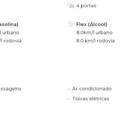
4 portas
asolina)
Flex (Álcool)
l urbano
8.0km/l urbano
/l rodovia
8.0 km/l rodovia
assageiro
Ar-condicionado
Travas elétricas