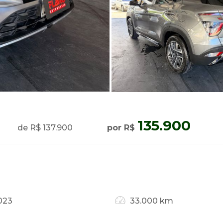
135.900
de R$ 137.900
por R$
023
33.000 km