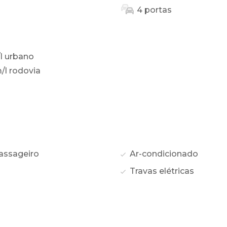
4 portas
/l urbano
/l rodovia
assageiro
Ar-condicionado
Travas elétricas