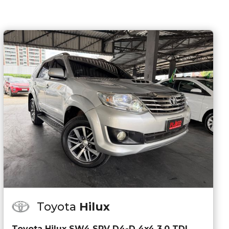
Toyota
Hilux
Toyota Hilux SW4 SRV D4-D 4x4 3.0 TDI