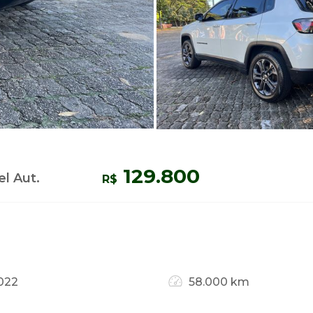
129.800
l Aut.
R$
022
58.000 km