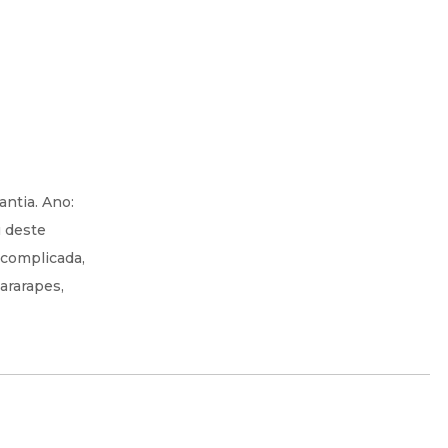
ntia. Ano:
u deste
scomplicada,
ararapes,